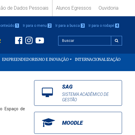
ção de Dados Pessoais
Alunos Egressos
Ouvidoria
 conteúdo
1
Ir para o menu
2
Ir para a busca
3
Ir para o rodapé
4
2
EMPREENDEDORISMO E INOVAÇÃO
INTERNACIONALIZAÇÃO
SAG
SISTEMA ACADÊMICO DE
GESTÃO
no Espaço de
MOODLE