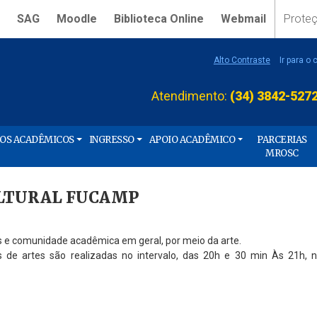
SAG
Moodle
Biblioteca Online
Webmail
Prote
Alto Contraste
Ir para o
Atendimento:
(34) 3842-527
ÇOS ACADÊMICOS
INGRESSO
APOIO ACADÊMICO
PARCERIAS
MROSC
ULTURAL FUCAMP
res e comunidade acadêmica em geral, por meio da arte.
s de artes são realizadas no intervalo, das 20h e 30 min Às 21h, 