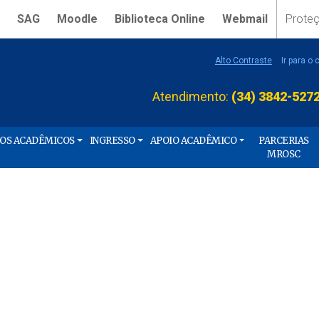
SAG
Moodle
Biblioteca Online
Webmail
Prote
Alto Contraste
Ir para o
Atendimento:
(34) 3842-527
ÇOS ACADÊMICOS
INGRESSO
APOIO ACADÊMICO
PARCERIAS
MROSC