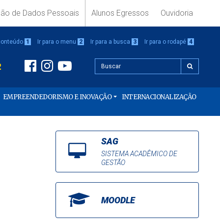
ção de Dados Pessoais
Alunos Egressos
Ouvidoria
 conteúdo
1
Ir para o menu
2
Ir para a busca
3
Ir para o rodapé
4
2
EMPREENDEDORISMO E INOVAÇÃO
INTERNACIONALIZAÇÃO
SAG
SISTEMA ACADÊMICO DE
GESTÃO
MOODLE