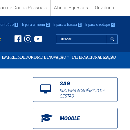
ção de Dados Pessoais
Alunos Egressos
Ouvidoria
 conteúdo
1
Ir para o menu
2
Ir para a busca
3
Ir para o rodapé
4
2
EMPREENDEDORISMO E INOVAÇÃO
INTERNACIONALIZAÇÃO
SAG
SISTEMA ACADÊMICO DE
GESTÃO
MOODLE