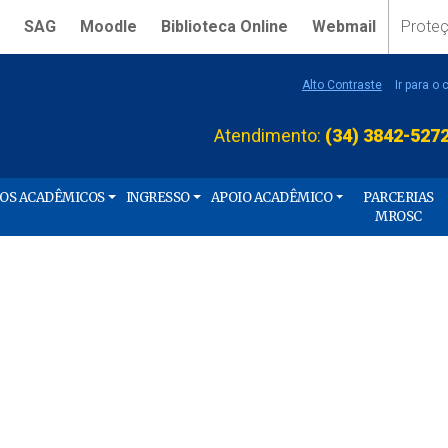
SAG
Moodle
Biblioteca Online
Webmail
Prote
Alto Contraste
Ir para o
Atendimento:
(34) 3842-527
ÇOS ACADÊMICOS
INGRESSO
APOIO ACADÊMICO
PARCERIAS
MROSC