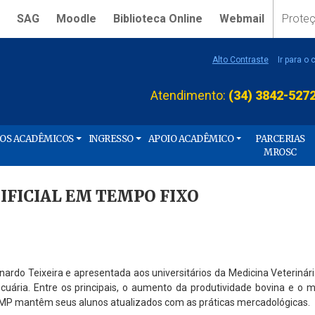
SAG
Moodle
Biblioteca Online
Webmail
Prote
Alto Contraste
Ir para o
Atendimento:
(34) 3842-527
ÇOS ACADÊMICOS
INGRESSO
APOIO ACADÊMICO
PARCERIAS
MROSC
IFICIAL EM TEMPO FIXO
nardo Teixeira e apresentada aos universitários da Medicina Veterinári
cuária. Entre os principais, o aumento da produtividade bovina e o
AMP mantêm seus alunos atualizados com as práticas mercadológicas.