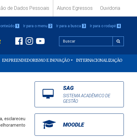
ção de Dados Pessoais
Alunos Egressos
Ouvidoria
 conteúdo
1
Ir para o menu
2
Ir para a busca
3
Ir para o rodapé
4
2
EMPREENDEDORISMO E INOVAÇÃO
INTERNACIONALIZAÇÃO
SAG
SISTEMA ACADÊMICO DE
GESTÃO
a, esclareceu
MOODLE
 melhoramento