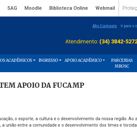
SAG
Moodle
Biblioteca Online
Webmail
Prote
Alto Contraste
Ir para o
Atendimento:
(34) 3842-527
ÇOS ACADÊMICOS
INGRESSO
APOIO ACADÊMICO
PARCERIAS
MROSC
 TEM APOIO DA FUCAMP
ção, o esporte, a cultura e o desenvolvimento da nossa região. Ao 
va, a união entre a comunidade e o desenvolvimento dos times e torcida