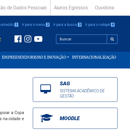
ção de Dados Pessoais
Alunos Egressos
Ouvidoria
 conteúdo
1
Ir para o menu
2
Ir para a busca
3
Ir para o rodapé
4
2
EMPREENDEDORISMO E INOVAÇÃO
INTERNACIONALIZAÇÃO
SAG
SISTEMA ACADÊMICO DE
GESTÃO
apoiar a Copa
MOODLE
s na cidade e