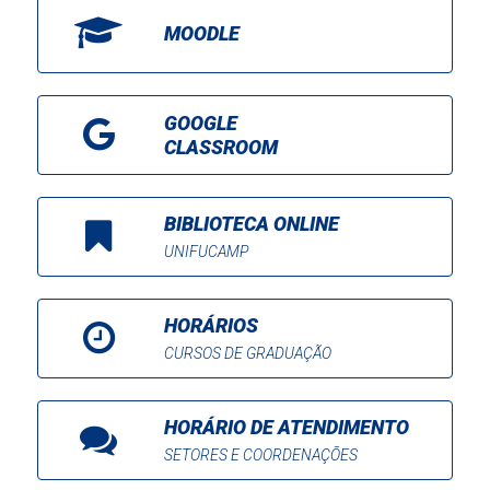
MOODLE
GOOGLE
CLASSROOM
BIBLIOTECA ONLINE
UNIFUCAMP
HORÁRIOS
CURSOS DE GRADUAÇÃO
HORÁRIO DE ATENDIMENTO
SETORES E COORDENAÇÕES