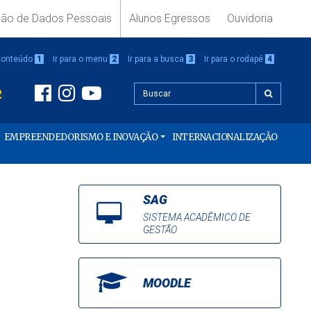
ção de Dados Pessoais
Alunos Egressos
Ouvidoria
 conteúdo
1
Ir para o menu
2
Ir para a busca
3
Ir para o rodapé
4
2
EMPREENDEDORISMO E INOVAÇÃO
INTERNACIONALIZAÇÃO
SAG
SISTEMA ACADÊMICO DE
GESTÃO
MOODLE