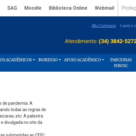
SAG
Moodle
Biblioteca Online
Webmail
Prote
Alto Contraste
Ir para o
Atendimento:
(34) 3842-527
ÇOS ACADÊMICOS
INGRESSO
APOIO ACADÊMICO
PARCERIAS
MROSC
os de pandemia. A
tando todas as regras de
caras, etc. A palestra
e divulgada no site da
sas submetidas ao CEP/