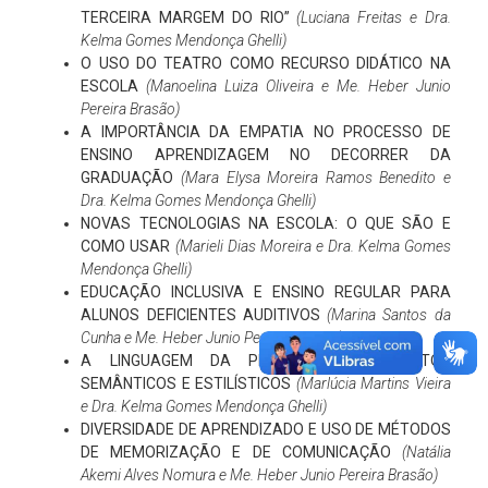
TERCEIRA MARGEM DO RIO”
(Luciana Freitas e Dra.
Kelma Gomes Mendonça Ghelli)
O USO DO TEATRO COMO RECURSO DIDÁTICO NA
ESCOLA
(Manoelina Luiza Oliveira e Me. Heber Junio
Pereira Brasão)
A IMPORTÂNCIA DA EMPATIA NO PROCESSO DE
ENSINO APRENDIZAGEM NO DECORRER DA
GRADUAÇÃO
(Mara Elysa Moreira Ramos Benedito e
Dra. Kelma Gomes Mendonça Ghelli)
NOVAS TECNOLOGIAS NA ESCOLA: O QUE SÃO E
COMO USAR
(Marieli Dias Moreira e Dra. Kelma Gomes
Mendonça Ghelli)
EDUCAÇÃO INCLUSIVA E ENSINO REGULAR PARA
ALUNOS DEFICIENTES AUDITIVOS
(Marina Santos da
Cunha e Me. Heber Junio Pereira Brasão)
A LINGUAGEM DA PROPAGANDA: ASPECTOS
SEMÂNTICOS E ESTILÍSTICOS
(Marlúcia Martins Vieira
e Dra. Kelma Gomes Mendonça Ghelli)
DIVERSIDADE DE APRENDIZADO E USO DE MÉTODOS
DE MEMORIZAÇÃO E DE COMUNICAÇÃO
(Natália
Akemi Alves Nomura e Me. Heber Junio Pereira Brasão)