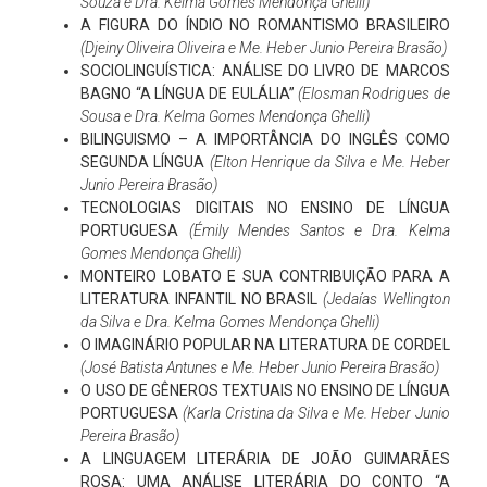
Souza e Dra. Kelma Gomes Mendonça Ghelli)
A FIGURA DO ÍNDIO NO ROMANTISMO BRASILEIRO
(Djeiny Oliveira Oliveira e Me. Heber Junio Pereira Brasão)
SOCIOLINGUÍSTICA: ANÁLISE DO LIVRO DE MARCOS
BAGNO “A LÍNGUA DE EULÁLIA”
(Elosman Rodrigues de
Sousa e Dra. Kelma Gomes Mendonça Ghelli)
BILINGUISMO – A IMPORTÂNCIA DO INGLÊS COMO
SEGUNDA LÍNGUA
(Elton Henrique da Silva e Me. Heber
Junio Pereira Brasão)
TECNOLOGIAS DIGITAIS NO ENSINO DE LÍNGUA
PORTUGUESA
(Émily Mendes Santos e Dra. Kelma
Gomes Mendonça Ghelli)
MONTEIRO LOBATO E SUA CONTRIBUIÇÃO PARA A
LITERATURA INFANTIL NO BRASIL
(Jedaías Wellington
da Silva e Dra. Kelma Gomes Mendonça Ghelli)
O IMAGINÁRIO POPULAR NA LITERATURA DE CORDEL
(José Batista Antunes e Me. Heber Junio Pereira Brasão)
O USO DE GÊNEROS TEXTUAIS NO ENSINO DE LÍNGUA
PORTUGUESA
(Karla Cristina da Silva e Me. Heber Junio
Pereira Brasão)
A LINGUAGEM LITERÁRIA DE JOÃO GUIMARÃES
ROSA: UMA ANÁLISE LITERÁRIA DO CONTO “A