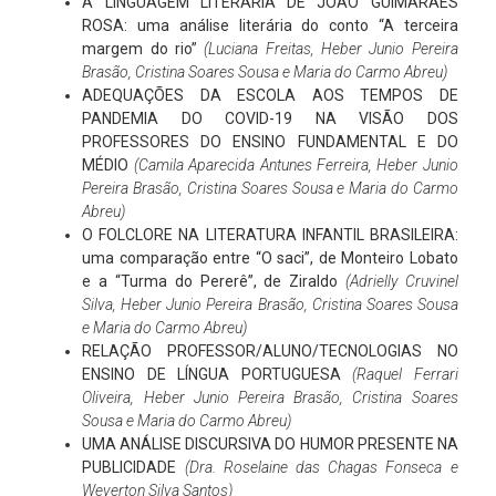
A LINGUAGEM LITERÁRIA DE JOÃO GUIMARÃES
ROSA: uma análise literária do conto “A terceira
margem do rio”
(Luciana Freitas, Heber Junio Pereira
Brasão, Cristina Soares Sousa e Maria do Carmo Abreu)
ADEQUAÇÕES DA ESCOLA AOS TEMPOS DE
PANDEMIA DO COVID-19 NA VISÃO DOS
PROFESSORES DO ENSINO FUNDAMENTAL E DO
MÉDIO
(
Camila Aparecida Antunes
Ferreira
, Heber Junio
Pereira Brasão, Cristina Soares Sousa e Maria do Carmo
Abreu
)
O FOLCLORE NA LITERATURA INFANTIL BRASILEIRA:
uma comparação entre “O saci”, de Monteiro Lobato
e a “Turma do Pererê”, de Ziraldo
(
Adrielly Cruvinel
Silva
, Heber Junio Pereira Brasão, Cristina Soares Sousa
e Maria do Carmo Abreu
)
RELAÇÃO PROFESSOR/ALUNO/TECNOLOGIAS NO
ENSINO DE LÍNGUA PORTUGUESA
(
Raquel Ferrari
Oliveira
, Heber Junio Pereira Brasão, Cristina Soares
Sousa e Maria do Carmo Abreu
)
UMA ANÁLISE DISCURSIVA DO HUMOR PRESENTE NA
PUBLICIDADE
(Dra. Roselaine das Chagas Fonseca e
Weverton Silva Santos)