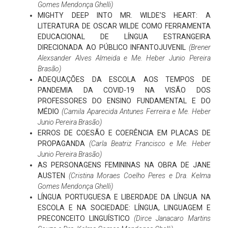
Gomes Mendonça Ghelli)
MIGHTY DEEP INTO MR. WILDE’S HEART: A
LITERATURA DE OSCAR WILDE COMO FERRAMENTA
EDUCACIONAL DE LÍNGUA ESTRANGEIRA
DIRECIONADA AO PÚBLICO INFANTOJUVENIL
(Brener
Alexsander Alves Almeida e Me. Heber Junio Pereira
Brasão)
ADEQUAÇÕES DA ESCOLA AOS TEMPOS DE
PANDEMIA DA COVID-19 NA VISÃO DOS
PROFESSORES DO ENSINO FUNDAMENTAL E DO
MÉDIO
(Camila Aparecida Antunes Ferreira e Me. Heber
Junio Pereira Brasão)
ERROS DE COESÃO E COERÊNCIA EM PLACAS DE
PROPAGANDA
(Carla Beatriz Francisco e Me. Heber
Junio Pereira Brasão)
AS PERSONAGENS FEMININAS NA OBRA DE JANE
AUSTEN
(Cristina Moraes Coelho Peres e Dra. Kelma
Gomes Mendonça Ghelli)
LÍNGUA PORTUGUESA E LIBERDADE DA LÍNGUA NA
ESCOLA E NA SOCIEDADE: LÍNGUA, LINGUAGEM E
PRECONCEITO LINGUÍSTICO
(Dirce Janacaro Martins