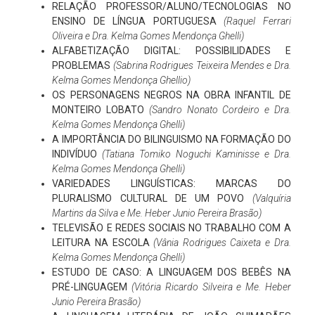
RELAÇÃO PROFESSOR/ALUNO/TECNOLOGIAS NO
ENSINO DE LÍNGUA PORTUGUESA
(Raquel Ferrari
Oliveira e Dra. Kelma Gomes Mendonça Ghelli)
ALFABETIZAÇÃO DIGITAL: POSSIBILIDADES E
PROBLEMAS
(Sabrina Rodrigues Teixeira Mendes e Dra.
Kelma Gomes Mendonça Ghellio)
OS PERSONAGENS NEGROS NA OBRA INFANTIL DE
MONTEIRO LOBATO
(Sandro Nonato Cordeiro e Dra.
Kelma Gomes Mendonça Ghelli)
A IMPORTÂNCIA DO BILINGUISMO NA FORMAÇÃO DO
INDIVÍDUO
(Tatiana Tomiko Noguchi Kaminisse e Dra.
Kelma Gomes Mendonça Ghelli)
VARIEDADES LINGUÍSTICAS: MARCAS DO
PLURALISMO CULTURAL DE UM POVO
(Valquíria
Martins da Silva e Me. Heber Junio Pereira Brasão)
TELEVISÃO E REDES SOCIAIS NO TRABALHO COM A
LEITURA NA ESCOLA
(Vânia Rodrigues Caixeta e Dra.
Kelma Gomes Mendonça Ghelli)
ESTUDO DE CASO: A LINGUAGEM DOS BEBÊS NA
PRÉ-LINGUAGEM
(Vitória Ricardo Silveira e Me. Heber
Junio Pereira Brasão)