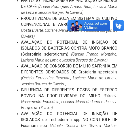
EFEITO DO TRICHODERMA NA PRODUÇÃO DE MUDAS
DE CAFÉ
(Ariane Rodrigues Amaral Rios
, Luciana Maria
de Lima e Jessica Borges de Oliveira
)
PRODUTIVIDADE DE SOJA EM SISTEMA DE CULTIVO
CONVENCIONAL E AGRUPADO
(Arthur Pinheiro da
Costa Duarte
, Luciana Maria de Lima e Jessica Borges de
Oliveira
)
AVALIAÇÃO DO POTENCIAL DE INIBIÇÃO DE
ISOLADOS DE BACTÉRIAS CONTRA MOFO BRANCO
(Sclerotinia sclerotiorum)
(Camile Franco Monteiro,
Luciana Maria de Lima e Jessica Borges de Oliveira)
AVALIAÇÃO DE CONSÓRCIO DE MILHO SAFRINHA EM
DIFERENTES DENSIDADES DE Crotalaria spectabilis
(Onésio Fernandes Resende, Luciana Maria de Lima e
Jessica Borges de Oliveira)
INFLUÊNCIA DE DIFERENTES DOSES DE ESTERCO
BOVINO NA PRODUTIVIDADE DO MILHO
(Pâmela
Nascimento Espíndula, Luciana Maria de Lima e Jessica
Borges de Oliveira)
AVALIAÇÃO DO POTENCIAL DE INIBIÇÃO DE
ISOLADOS de Trichoderma spp NO CONTROLE DE
Fusarium spp
(Adriele Cristina De Oliveira Martins,