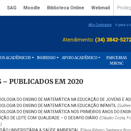
SAG
Moodle
Biblioteca Online
Webmail
Prote
Alto Contraste
Ir para o
Atendimento:
(34) 3842-527
ÇOS ACADÊMICOS
INGRESSO
APOIO ACADÊMICO
PARCERIAS
MROSC
 – PUBLICADOS EM 2020
OLOGIA DO ENSINO DE MATEMÁTICA NA EDUCAÇÃO DE JOVENS E A
OLOGIA DO ENSINO DE MATEMÁTICA NA EDUCAÇÃO INFANTIL
(Guilhe
OLOGIA DO ENSINO DE MATEMÁTICA NOS PRIMEIROS ANOS DO ENS
ÇÃO DE LEITE COM QUALIDADE – O DESAFIO DIÁRIO
(Cláudio Costa, Fr
)
SÃO UNIVERSITÁRIA & SAÚDE AMBIENTAL
(Flávia Ribeiro Santana e Bosc