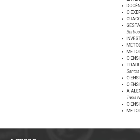
DOCÊN
O EXE
GUACO
GESTÃ
Barbos
INVES
METOD
METOD
O ENS
TRADU
Santos 
O ENS
O ENS
A ALE
Tania N
O ENS
METOD