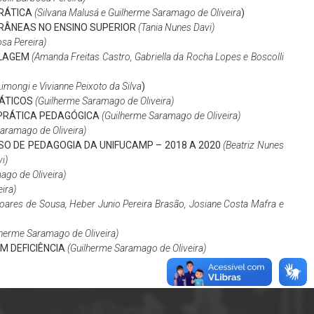
RÁTICA
(Silvana Malusá e Guilherme Saramago de Oliveira
)
RÂNEAS NO ENSINO SUPERIOR
(Tania Nunes Davi)
osa Pereira
)
CLAGEM
(Amanda Freitas Castro, Gabriella da Rocha Lopes e Boscolli
Limongi e Vivianne Peixoto da Silva
)
ÁTICOS
(Guilherme Saramago de Oliveira)
PRÁTICA PEDAGÓGICA
(Guilherme Saramago de Oliveira)
aramago de Oliveira)
O DE PEDAGOGIA DA UNIFUCAMP – 2018 A 2020
(Beatriz Nunes
i)
ago de Oliveira)
ira)
 Soares de Sousa, Heber Junio Pereira Brasão, Josiane Costa Mafra e
herme Saramago de Oliveira)
 DEFICIÊNCIA
(Guilherme Saramago de Oliveira)