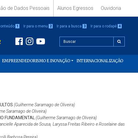
ção de Dados Pessoais
Alunos Egressos
Ouvidoria
 conteúdo
1
Ir para o menu
2
Ir para a busca
3
Ir para o rodapé
4
2
EMPREENDEDORISMO E INOVAÇÃO
INTERNACIONALIZAÇÃO
DULTOS
(Guilherme Saramago de Oliveira)
rme Saramago de Oliveira)
INO FUNDAMENTAL
(Guilherme Saramago de Oliveira)
ancielle Aparecida de Sousa, Laryssa Freitas Ribeiro e Roselaine das
olli Barbosa Pereira)