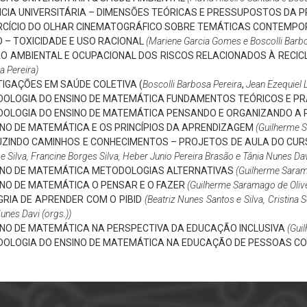
CIA UNIVERSITÁRIA – DIMENSÕES TEÓRICAS E PRESSUPOSTOS DA P
RCÍCIO DO OLHAR CINEMATOGRÁFICO SOBRE TEMÁTICAS CONTEMPO
 – TOXICIDADE E USO RACIONAL
(Mariene Garcia Gomes e
Boscolli Barb
O AMBIENTAL E OCUPACIONAL DOS RISCOS RELACIONADOS À RECI
a Pereira)
TIGAÇÕES EM SAÚDE COLETIVA
(
Boscolli Barbosa Pereira
,
Jean Ezequiel 
OLOGIA DO ENSINO DE MATEMÁTICA FUNDAMENTOS TEÓRICOS E PR
OLOGIA DO ENSINO DE MATEMÁTICA PENSANDO E ORGANIZANDO A 
INO DE MATEMÁTICA E OS PRINCÍPIOS DA APRENDIZAGEM
(Guilherme S
ZINDO CAMINHOS E CONHECIMENTOS – PROJETOS DE AULA DO CURS
e Silva, Francine Borges Silva, Heber Junio Pereira Brasão e Tânia Nunes Dav
INO DE MATEMÁTICA METODOLOGIAS ALTERNATIVAS
(Guilherme Saram
INO DE MATEMÁTICA O PENSAR E O FAZER
(Guilherme Saramago de Olive
GRIA DE APRENDER COM O PIBID
(Beatriz Nunes Santos e Silva, Cristina
unes Davi (orgs.))
INO DE MATEMÁTICA NA PERSPECTIVA DA EDUCAÇÃO INCLUSIVA
(Guil
OLOGIA DO ENSINO DE MATEMÁTICA NA EDUCAÇÃO DE PESSOAS COM