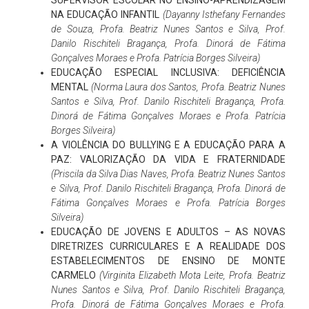
SUPERVISOR ESCOLAR NO ENSINO-APRENDIZAGEM
NA EDUCAÇÃO INFANTIL
(Dayanny Isthefany Fernandes
de Souza, Profa. Beatriz Nunes Santos e Silva, Prof.
Danilo Rischiteli Bragança, Profa. Dinorá de Fátima
Gonçalves Moraes e Profa. Patrícia Borges Silveira)
EDUCAÇÃO ESPECIAL INCLUSIVA: DEFICIÊNCIA
MENTAL
(Norma Laura dos Santos, Profa. Beatriz Nunes
Santos e Silva, Prof. Danilo Rischiteli Bragança, Profa.
Dinorá de Fátima Gonçalves Moraes e Profa. Patrícia
Borges Silveira)
A VIOLÊNCIA DO BULLYING E A EDUCAÇÃO PARA A
PAZ: VALORIZAÇÃO DA VIDA E FRATERNIDADE
(Priscila da Silva Dias Naves, Profa. Beatriz Nunes Santos
e Silva, Prof. Danilo Rischiteli Bragança, Profa. Dinorá de
Fátima Gonçalves Moraes e Profa. Patrícia Borges
Silveira)
EDUCAÇÃO DE JOVENS E ADULTOS – AS NOVAS
DIRETRIZES CURRICULARES E A REALIDADE DOS
ESTABELECIMENTOS DE ENSINO DE MONTE
CARMELO
(Virginita Elizabeth Mota Leite, Profa. Beatriz
Nunes Santos e Silva, Prof. Danilo Rischiteli Bragança,
Profa. Dinorá de Fátima Gonçalves Moraes e Profa.