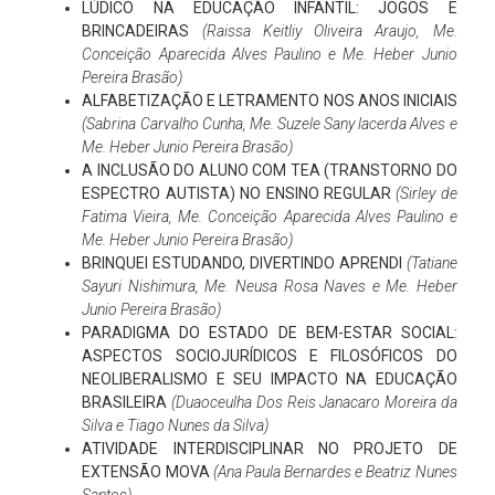
LÚDICO NA EDUCAÇÃO INFANTIL: JOGOS E
BRINCADEIRAS
(Raissa Keitliy Oliveira Araujo, Me.
Conceição Aparecida Alves Paulino e Me. Heber Junio
Pereira Brasão)
ALFABETIZAÇÃO E LETRAMENTO NOS ANOS INICIAIS
(Sabrina Carvalho Cunha, Me. Suzele Sany lacerda Alves e
Me. Heber Junio Pereira Brasão)
A INCLUSÃO DO ALUNO COM TEA (TRANSTORNO DO
ESPECTRO AUTISTA) NO ENSINO REGULAR
(Sirley de
Fatima Vieira, Me. Conceição Aparecida Alves Paulino e
Me. Heber Junio Pereira Brasão)
BRINQUEI ESTUDANDO, DIVERTINDO APRENDI
(Tatiane
Sayuri Nishimura, Me. Neusa Rosa Naves e Me. Heber
Junio Pereira Brasão)
PARADIGMA DO ESTADO DE BEM-ESTAR SOCIAL:
ASPECTOS SOCIOJURÍDICOS E FILOSÓFICOS DO
NEOLIBERALISMO E SEU IMPACTO NA EDUCAÇÃO
BRASILEIRA
(Duaoceulha Dos Reis Janacaro Moreira da
Silva e Tiago Nunes da Silva)
ATIVIDADE INTERDISCIPLINAR NO PROJETO DE
EXTENSÃO MOVA
(Ana Paula Bernardes e Beatriz Nunes