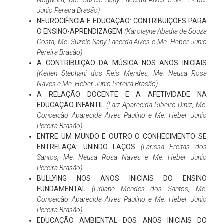
Nogueira, Me. Suzele Sany Lacerda Alves e Me. Heber
Junio Pereira Brasão)
NEUROCIÊNCIA E EDUCAÇÃO: CONTRIBUIÇÕES PARA
O ENSINO-APRENDIZAGEM
(Karolayne Abadia de Souza
Costa, Me. Suzele Sany Lacerda Alves e Me. Heber Junio
Pereira Brasão)
A CONTRIBUIÇÃO DA MÚSICA NOS ANOS INICIAIS
(Ketlen Stephani dos Reis Mendes, Me. Neusa Rosa
Naves e Me. Heber Junio Pereira Brasão)
A RELAÇÃO DOCENTE E A AFETIVIDADE NA
EDUCAÇÃO INFANTIL
(Laiz Aparecida Ribeiro Diniz, Me.
Conceição Aparecida Alves Paulino e Me. Heber Junio
Pereira Brasão)
ENTRE UM MUNDO E OUTRO O CONHECIMENTO SE
ENTRELAÇA: UNINDO LAÇOS
(Larissa Freitas dos
Santos, Me. Neusa Rosa Naves e Me. Heber Junio
Pereira Brasão)
BULLYING NOS ANOS INICIAIS DO ENSINO
FUNDAMENTAL
(Lidiane Mendes dos Santos, Me.
Conceição Aparecida Alves Paulino e Me. Heber Junio
Pereira Brasão)
EDUCAÇÃO AMBIENTAL DOS ANOS INICIAIS DO