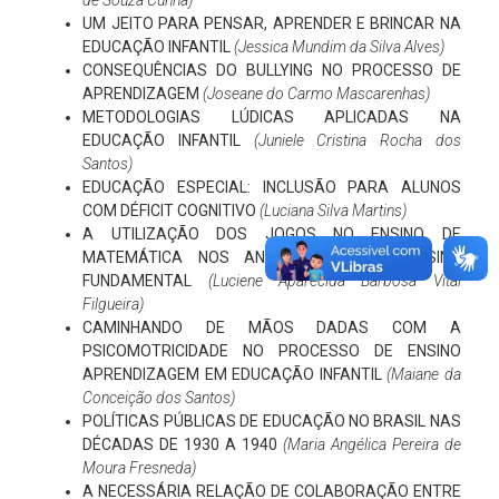
de Souza Cunha)
UM JEITO PARA PENSAR, APRENDER E BRINCAR NA
EDUCAÇÃO INFANTIL
(Jessica Mundim da Silva Alves)
CONSEQUÊNCIAS DO BULLYING NO PROCESSO DE
APRENDIZAGEM
(Joseane do Carmo Mascarenhas)
METODOLOGIAS LÚDICAS APLICADAS NA
EDUCAÇÃO INFANTIL
(Juniele Cristina Rocha dos
Santos)
EDUCAÇÃO ESPECIAL: INCLUSÃO PARA ALUNOS
COM DÉFICIT COGNITIVO
(Luciana Silva Martins)
A UTILIZAÇÃO DOS JOGOS NO ENSINO DE
MATEMÁTICA NOS ANOS INICIAIS DO ENSINO
FUNDAMENTAL
(Luciene Aparecida Barbosa Vital
Filgueira)
CAMINHANDO DE MÃOS DADAS COM A
PSICOMOTRICIDADE NO PROCESSO DE ENSINO
APRENDIZAGEM EM EDUCAÇÃO INFANTIL
(Maiane da
Conceição dos Santos)
POLÍTICAS PÚBLICAS DE EDUCAÇÃO NO BRASIL NAS
DÉCADAS DE 1930 A 1940
(Maria Angélica Pereira de
Moura Fresneda)
A NECESSÁRIA RELAÇÃO DE COLABORAÇÃO ENTRE