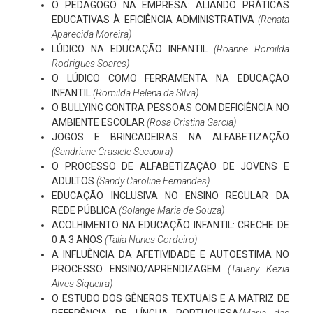
O PEDAGOGO NA EMPRESA: ALIANDO PRÁTICAS
EDUCATIVAS À EFICIÊNCIA ADMINISTRATIVA
(Renata
Aparecida Moreira)
LÚDICO NA EDUCAÇÃO INFANTIL
(Roanne Romilda
Rodrigues Soares)
O LÚDICO COMO FERRAMENTA NA EDUCAÇÃO
INFANTIL
(Romilda Helena da Silva)
O BULLYING CONTRA PESSOAS COM DEFICIÊNCIA NO
AMBIENTE ESCOLAR
(Rosa Cristina Garcia)
JOGOS E BRINCADEIRAS NA ALFABETIZAÇÃO
(Sandriane Grasiele Sucupira)
O PROCESSO DE ALFABETIZAÇÃO DE JOVENS E
ADULTOS
(Sandy Caroline Fernandes)
EDUCAÇÃO INCLUSIVA NO ENSINO REGULAR DA
REDE PÚBLICA
(Solange Maria de Souza)
ACOLHIMENTO NA EDUCAÇÃO INFANTIL: CRECHE DE
0 A 3 ANOS
(Talia Nunes Cordeiro)
A INFLUÊNCIA DA AFETIVIDADE E AUTOESTIMA NO
PROCESSO ENSINO/APRENDIZAGEM
(Tauany Kezia
Alves Siqueira)
O ESTUDO DOS GÊNEROS TEXTUAIS E A MATRIZ DE